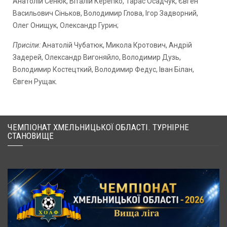
Анатолій Сенюк, Віталій Керепко, Тарас Осадчук, Євген
Васильович Сіньков, Володимир Глова, Ігор Задворний,
Олег Онищук, Олександр Гурин;
Присіли:
Анатолій Чубатюк, Микола Кротович, Андрій
Задерей, Олександр Вигоняйло, Володимир Дузь,
Володимир Костецткий, Володимир Федус, Іван Білан,
Євген Рущак.
ЧЕМПІОНАТ ХМЕЛЬНИЦЬКОЇ ОБЛАСТІ. ТУРНІРНЕ
СТАНОВИЩЕ