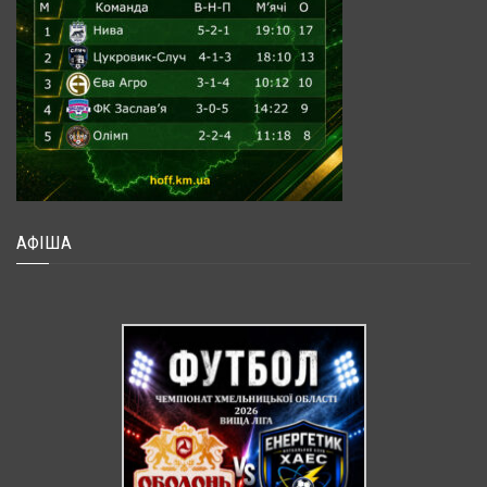
АФІША