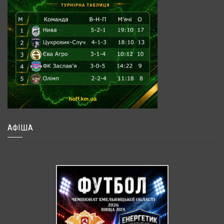
АФІША