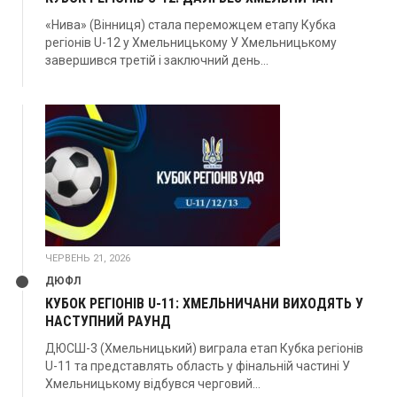
«Нива» (Вінниця) стала переможцем етапу Кубка
регіонів U-12 у Хмельницькому У Хмельницькому
завершився третій і заключний день...
ЧЕРВЕНЬ 21, 2026
ДЮФЛ
КУБОК РЕГІОНІВ U-11: ХМЕЛЬНИЧАНИ ВИХОДЯТЬ У
НАСТУПНИЙ РАУНД
ДЮСШ-3 (Хмельницький) виграла етап Кубка регіонів
U-11 та представлять область у фінальній частині У
Хмельницькому відбувся черговий...