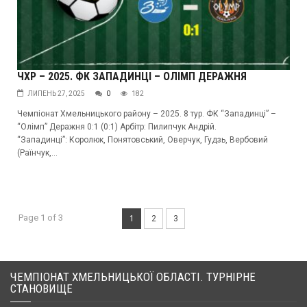
ЧХР – 2025. ФК ЗАПАДИНЦІ – ОЛІМП ДЕРАЖНЯ
ЛИПЕНЬ 27, 2025
0
182
Чемпіонат Хмельницького району – 2025. 8 тур. ФК “Западинці” –
“Олімп” Деражня 0:1 (0:1) Арбітр: Пилипчук Андрій.
“Западинці”: Королюк, Понятовський, Оверчук, Гудзь, Вербовий
(Раїнчук,...
Page 1 of 3
1
2
3
ЧЕМПІОНАТ ХМЕЛЬНИЦЬКОЇ ОБЛАСТІ. ТУРНІРНЕ
СТАНОВИЩЕ