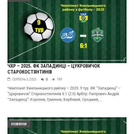
ЧХР – 2025. ФК ЗАПАДИНЦІ – ЦУКРОВИЧОК
СТАРОКОСТЯНТИНІВ
СЕРПЕНЬ 3, 2025
0
199
Чемпіонат Хмельницького району – 2025. 9 тур. ФК “Западинці” –
“Цукровичок” Старокостянтинів 6:1 (2:0) Арбітр: Папірович Андрій.
“Западинці”: Королюк, Гуменюк, Вербовий, Суєцький,...
НОВИНИ