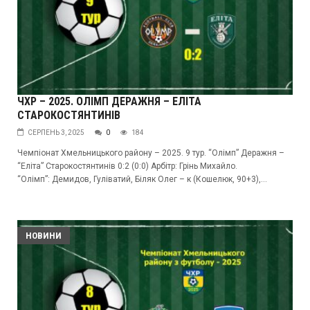
ЧХР – 2025. ОЛІМП ДЕРАЖНЯ – ЕЛІТА
СТАРОКОСТЯНТИНІВ
СЕРПЕНЬ 3, 2025
0
184
Чемпіонат Хмельницького району – 2025. 9 тур. “Олімп” Деражня –
“Еліта” Старокостянтинів 0:2 (0:0) Арбітр: Грінь Михайло.
“Олімп”: Демидов, Гуліватий, Біляк Олег – к (Кошелюк, 90+3),...
НОВИНИ