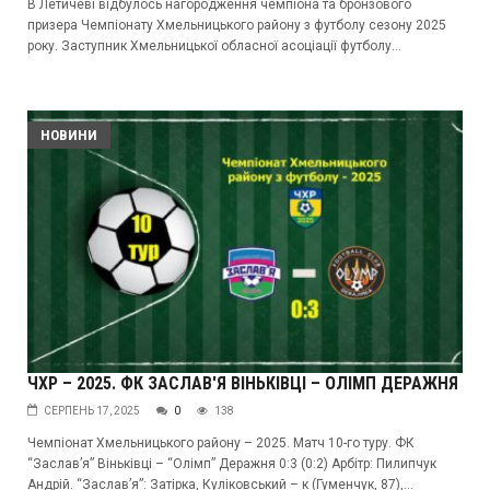
В Летичеві відбулось нагородження чемпіона та бронзового
призера Чемпіонату Хмельницького району з футболу сезону 2025
року. Заступник Хмельницької обласної асоціації футболу...
НОВИНИ
ЧХР – 2025. ФК ЗАСЛАВ'Я ВІНЬКІВЦІ – ОЛІМП ДЕРАЖНЯ
СЕРПЕНЬ 17, 2025
0
138
Чемпіонат Хмельницького району – 2025. Матч 10-го туру. ФК
“Заслав’я” Віньківці – “Олімп” Деражня 0:3 (0:2) Арбітр: Пилипчук
Андрій. “Заслав’я”: Затірка, Куліковський – к (Гуменчук, 87),...