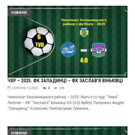
НОВИНИ
ЧХР – 2025. ФК ЗАПАДИНЦІ – ФК ЗАСЛАВ’Я ВІНЬКІВЦІ
СЕРПЕНЬ 10, 2025
0
208
Чемпіонат Хмельницького району – 2025. Матч 6-го туру. “Нива”
Летичів – ФК “Заслав’я” Віньківці 4:0 (3:0) Арбітр: Папірович Андрій.
“Западинці”: Колесник, Пнятовський, Гуменюк,...
НОВИНИ