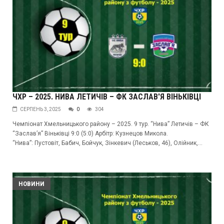
ЧХР – 2025. НИВА ЛЕТИЧІВ – ФК ЗАСЛАВ'Я ВІНЬКІВЦІ
СЕРПЕНЬ 3, 2025
0
304
Чемпіонат Хмельницького району – 2025. 9 тур. “Нива” Летичів – ФК
“Заслав’я” Віньківці 9:0 (5:0) Арбітр: Кузнецов Микола.
“Нива”: Пустовіт, Бабич, Бойчук, Зінкевич (Леськов, 46), Олійник,...
НОВИНИ