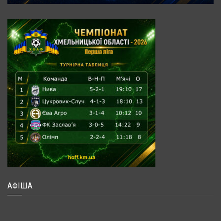
АФІША