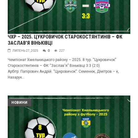
ЧХР – 2025. ЦУКРОВИЧОК СТАРОКОСТЯНТИНІВ – ФК
ЗАСЛАВ'Я ВІНЬКІВЦІ
ЛИПЕНЬ 27, 2025
0
227
Чемпіонат Хмельницького району – 2025. 8 тур. “Цукровичок”
Старокостянтинів – ФК “Заслав'я” Віньківці 3:3 (2:0)
Арбітр: Папірович Андрій. “Цукровичок”: Семенюк, Дімітров – к,
Назарук...
НОВИНИ