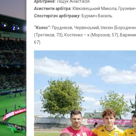
Арбітриня:
Ліщук Анастасія.
Асистенти арбітра:
Ювковецький Микола, Грузевич
Спостерігач арбітражу:
Бурмич Василь.
“Колос”:
Прудніков, Червінський, Ілюхін (Бороденк
(Третяков, 73), Костенко – к (Морозов, 57), Варян
67).