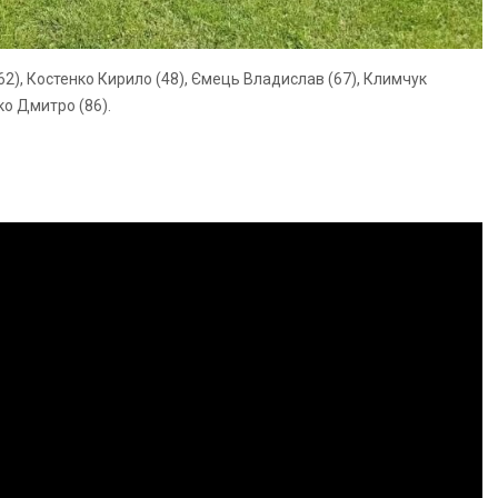
 62), Костенко Кирило (48), Ємець Владислав (67), Климчук
ко Дмитро (86).