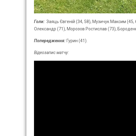
Голи:
Заяць Євгеній (34, 58), Музичук Максим (45,
Олександр (71), Морозов Ростислав (73), Бороден
Попередження:
Гурин (41).
Відеозапис матчу: