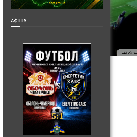
АФІША