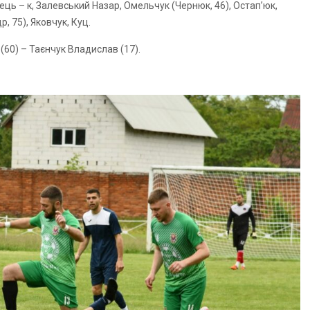
ць – к, Залевський Назар, Омельчук (Чернюк, 46), Остап’юк,
, 75), Яковчук, Куц.
(60) – Таєнчук Владислав (17).