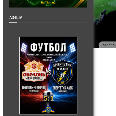
АФІША