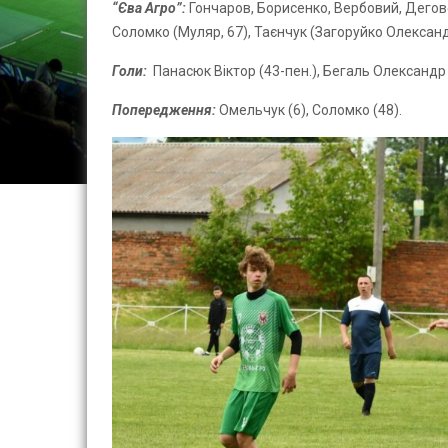
“Єва Агро”:
Гончаров, Борисенко, Вербовий, Дегове
Соломко (Муляр, 67), Таєнчук (Загоруйко Олександр
Голи:
Панасюк Віктор (43-пен.), Бегаль Олександр 
Попередження:
Омельчук (6), Соломко (48).