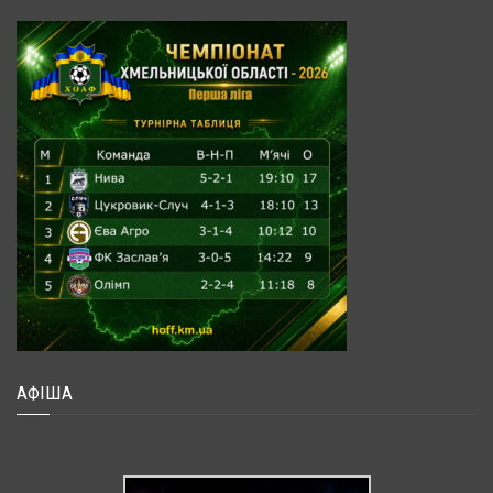
АФІША