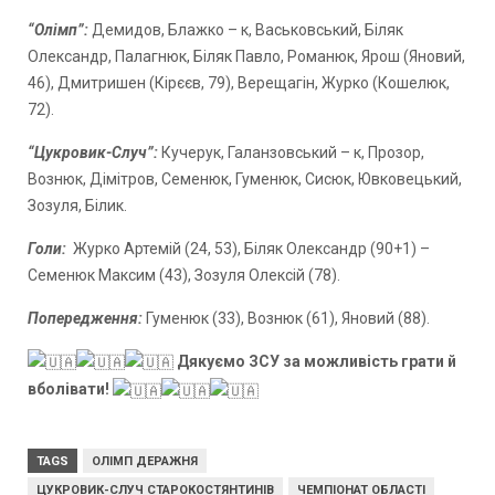
“Олімп”:
Демидов, Блажко – к, Васьковський, Біляк
Олександр, Палагнюк, Біляк Павло, Романюк, Ярош (Яновий,
46), Дмитришен (Кірєєв, 79), Верещагін, Журко (Кошелюк,
72).
“Цукровик-Случ”:
Кучерук, Галанзовський – к, Прозор,
Вознюк, Дімітров, Семенюк, Гуменюк, Сисюк, Ювковецький,
Зозуля, Білик.
Голи:
Журко Артемій (24, 53), Біляк Олександр (90+1) –
Семенюк Максим (43), Зозуля Олексій (78).
Попередження:
Гуменюк (33), Вознюк (61), Яновий (88).
Дякуємо ЗСУ за можливість грати й
вболівати!
TAGS
ОЛІМП ДЕРАЖНЯ
ЦУКРОВИК-СЛУЧ СТАРОКОСТЯНТИНІВ
ЧЕМПІОНАТ ОБЛАСТІ