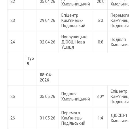
22
05.04.26
20:0
Хмельницький
Хмельни
Епіцентр
Перемог
23
29.04.26
Кам’янець-
6:0
Кам’янец
Подільський
Подільсь
Новоушицька
Поділля
24
02.04.26
ДЮСШ Нова
0:8
Хмельни
Ушиця
Тур
9
08-04-
2026
Епіцентр
Поділля
25
05.05.26
3:0*
Кам’янец
Хмельницький
Подільсь
Перемога
ДЮСШ-1
26
01.05.26
Кам’янець-
1:4
Хмельни
Подільський