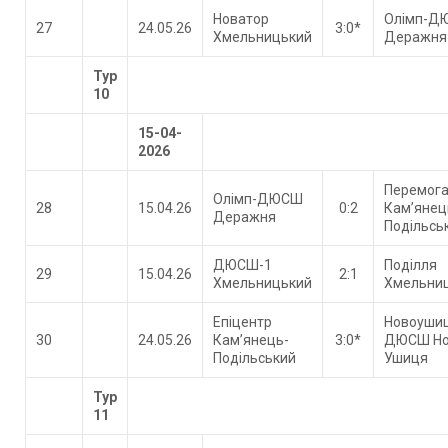
Новатор
Олімп-Д
27
24.05.26
3:0*
Хмельницький
Деражня
Тур
10
15-04-
2026
Перемог
Олімп-ДЮСШ
28
15.04.26
0:2
Кам’янец
Деражня
Подільсь
ДЮСШ-1
Поділля
29
15.04.26
2:1
Хмельницький
Хмельни
Епіцентр
Новоуши
30
24.05.26
Кам’янець-
3:0*
ДЮСШ Но
Подільський
Ушиця
Тур
11