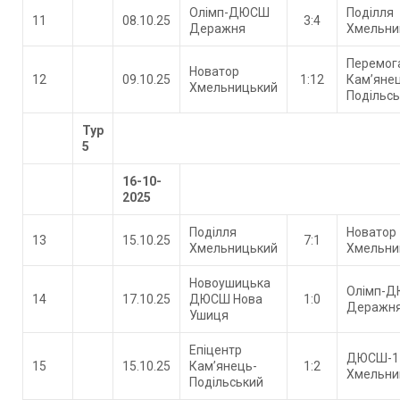
Олімп-ДЮСШ
Поділля
11
08.10.25
3:4
Деражня
Хмельни
Перемог
Новатор
12
09.10.25
1:12
Кам’яне
Хмельницький
Подільс
Тур
5
16-10-
2025
Поділля
Новатор
13
15.10.25
7:1
Хмельницький
Хмельни
Новоушицька
Олімп-
14
17.10.25
ДЮСШ Нова
1:0
Деражн
Ушиця
Епіцентр
ДЮСШ-1
15
15.10.25
Кам’янець-
1:2
Хмельни
Подільський