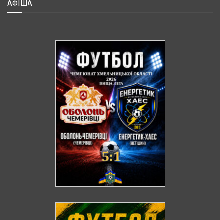
АФІША