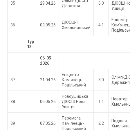
Олімп-ДЮСШ
35
29.04.26
6:0
ДЮСШ Но
Деражня
Ушиця
Епіцентр
ДЮСШ-1
36
03.05.26
4:1
Кам’янец
Хмельницький
Подільсь
Тур
13
06-05-
2026
Епіцентр
Олімп-Д
37
21.04.26
Кам’янець-
8:0
Деражня
Подільський
Новоушицька
Новатор
38
06.05.26
ДЮСШ Нова
1:1
Хмельни
Ушиця
Перемога
Поділля
39
07.05.26
Кам’янець-
2:2
Хмельни
Подільський