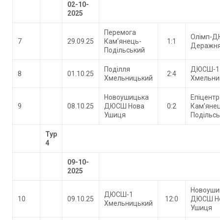
02-10-
2025
Перемога
Олімп-
7
29.09.25
Кам’янець-
1:1
Деражн
Подільський
Поділля
ДЮСШ-1
8
01.10.25
2:4
Хмельницький
Хмельни
Новоушицька
Епіцентр
9
08.10.25
ДЮСШ Нова
0:2
Кам’яне
Ушиця
Подільс
Тур
4
09-10-
2025
Новоуши
ДЮСШ-1
10
09.10.25
12:0
ДЮСШ Н
Хмельницький
Ушиця