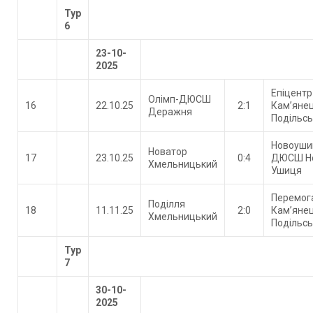
Тур
6
23-10-
2025
Епіцентр
Олімп-ДЮСШ
16
22.10.25
2:1
Кам’яне
Деражня
Подільс
Новоуши
Новатор
17
23.10.25
0:4
ДЮСШ Н
Хмельницький
Ушиця
Перемог
Поділля
18
11.11.25
2:0
Кам’яне
Хмельницький
Подільс
Тур
7
30-10-
2025