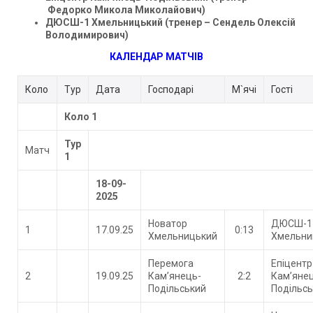
Федорко Микола Миколайович)
ДЮСШ-1 Хмельницький (тренер – Сендель Олексій
Володимирович)
КАЛЕНДАР МАТЧІВ
Коло
Тур
Дата
Господарі
М`ячi
Гості
Коло 1
Тур
Матч
1
18-09-
2025
Новатор
ДЮСШ-1
1
17.09.25
0:13
Хмельницький
Хмельни
Перемога
Епіцентр
2
19.09.25
Кам’янець-
2:2
Кам’яне
Подільський
Подільс