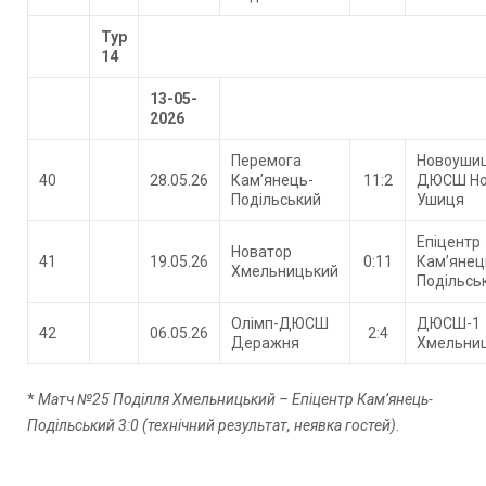
Тур
14
13-05-
2026
Перемога
Новоуши
40
28.05.26
Кам’янець-
11:2
ДЮСШ Но
Подільський
Ушиця
Епіцентр
Новатор
41
19.05.26
0:11
Кам’янец
Хмельницький
Подільсь
Олімп-ДЮСШ
ДЮСШ-1
42
06.05.26
2:4
Деражня
Хмельни
*
Матч №25 Поділля Хмельницький – Епіцентр Кам’янець-
Подільський 3:0 (технічний результат, неявка гостей).