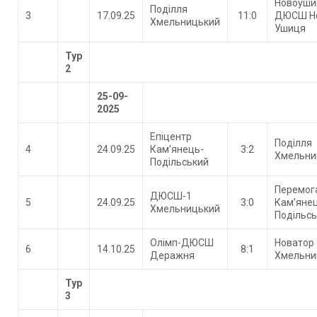
Новоуши
Поділля
3
17.09.25
11:0
ДЮСШ Н
Хмельницький
Ушиця
Тур
2
25-09-
2025
Епіцентр
Поділля
4
24.09.25
Кам’янець-
3:2
Хмельни
Подільський
Перемог
ДЮСШ-1
5
24.09.25
3:0
Кам’яне
Хмельницький
Подільс
Олімп-ДЮСШ
Новатор
6
14.10.25
8:1
Деражня
Хмельни
Тур
3