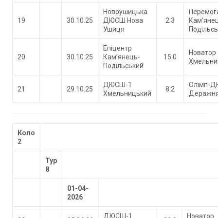
Новоушицька
Перемог
19
30.10.25
ДЮСШ Нова
2:3
Кам’яне
Ушиця
Подільс
Епіцентр
Новатор
20
30.10.25
Кам’янець-
15:0
Хмельни
Подільський
ДЮСШ-1
Олімп-
21
29.10.25
8:2
Хмельницький
Деражн
Коло
2
Тур
8
01-04-
2026
ДЮСШ-1
Новатор