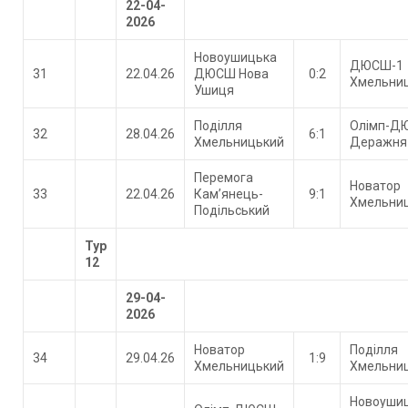
22-04-
2026
Новоушицька
ДЮСШ-1
31
22.04.26
ДЮСШ Нова
0:2
Хмельни
Ушиця
Поділля
Олімп-Д
32
28.04.26
6:1
Хмельницький
Деражня
Перемога
Новатор
33
22.04.26
Кам’янець-
9:1
Хмельни
Подільський
Тур
12
29-04-
2026
Новатор
Поділля
34
29.04.26
1:9
Хмельницький
Хмельни
Новоуши