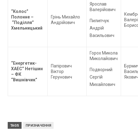
Ярослав
Валерійович
“Колос”
Кембр
Полонне
–
Грінь Михайло
Валері
Пилипчук
“Поділля”
Андрійович
Борис
Хмельницький
Андрій
Васильович
Горох Микола
Миколайович
“Енергетик-
Папірович
Бурми
ХАЕС” Нетішин
Подворний
Віктор
Васил
–
ФК
Герунович
Сергій
Якови
“Вишнівчик”
Михайлович
TAGS
ПРИЗНАЧЕННЯ