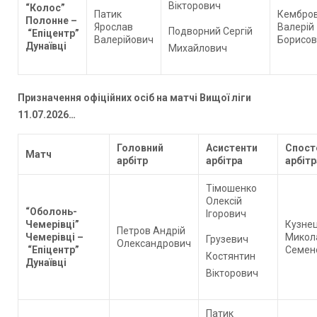
Вікторович
“Колос”
Патик
Кембро
Полонне
–
Ярослав
Валерій
Подворний Сергій
“Епіцентр”
Валерійович
Борисов
Дунаївці
Михайлович
Призначення офіційних осіб на матчі Вищої ліги
11.07.2026…
Головний
Асистенти
Спост
Матч
арбітр
арбітра
арбіт
Тімошенко
Олексій
“Оболонь-
Ігорович
Чемерівці”
Кузне
Петров Андрій
Чемерівці –
Микол
Грузевич
Олександрович
“Епіцентр”
Семен
Костянтин
Дунаївці
Вікторович
Патик