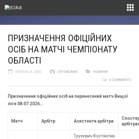
ПРИЗНАЧЕННЯ ОФІЦІЙНИХ
ОСІБ НА МАТЧІ ЧЕМПІОНАТУ
ОБЛАСТІ
ЛИПЕНЬ 8, 2026
OFFOADMIN
НОВИНИ
0 COMMENTS
Призначення офіційних осіб на перенесений матч Вищої
ліги 08.07.2026…
Спостер
Матч
Арбітр
Асистенти а
рбітра
арбітра
Грузевич Костянтин