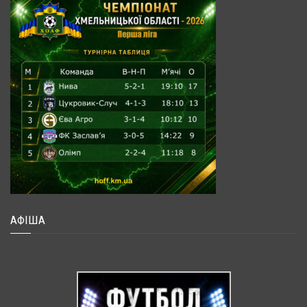
АФІША