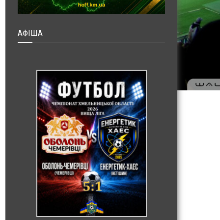
АФІША