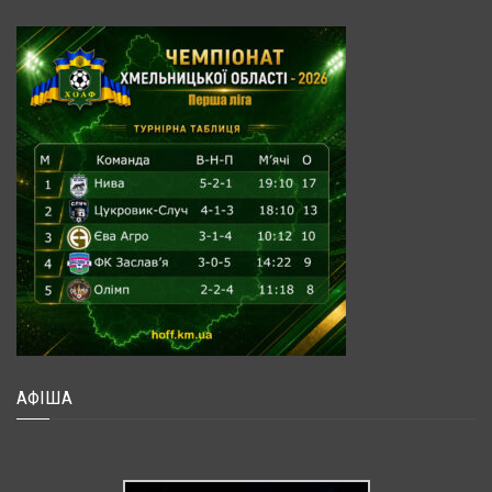
АФІША