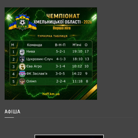
АФІША