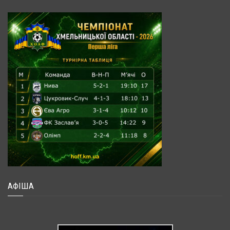
АФІША